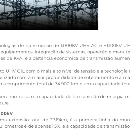
ologias de transmissão de 1.000KV UHV AC e +1.100kV UHV
e equipamentos, integração de sistemas, operação e manu
ões de KVA, e a distância econômica de transmissão aume
 UHV GIL com o mais alto nível de tensão e a tecnologia 
terizado com a maior profundidade de soterramento e a mai
m comprimento total de 34.900 km e uma capacidade total
superenorme com a capacidade de transmissão de energia m
gura.
1100kV
uma extensão total de 3.319km, é a primeira linha do mu
uilômetros é de apenas 1,5%, e a capacidade de transmissã