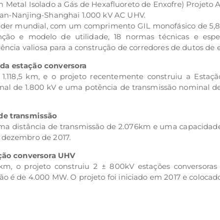
 Metal Isolado a Gás de Hexafluoreto de Enxofre) Projeto 
nan-Nanjing-Shanghai 1.000 kV AC UHV.
V líder mundial, com um comprimento GIL monofásico de 5,8
ção e modelo de utilidade, 18 normas técnicas e espec
rência valiosa para a construção de corredores de dutos d
 da estação conversora
 1.118,5 km, e o projeto recentemente construiu a Estaç
al de 1.800 kV e uma potência de transmissão nominal de
 de transmissão
uma distância de transmissão de 2.076km e uma capacidad
 dezembro de 2017.
ação conversora UHV
m, o projeto construiu 2 ± 800kV estações conversoras 
ão é de 4.000 MW. O projeto foi iniciado em 2017 e coloca